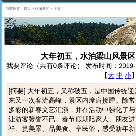
当前位置：
首页
>
旅游新闻
>
正文
大年初五，水泊梁山风景区
我要评论（共有0条评论） 发布时间：2019-2-10 
【
大
中
小
[摘要] 大年初五，又称破五，是中国传统
来又一次客流高峰，景区内摩肩接踵。除常
多彩的新春文艺汇演，并在活动中强化了与
让游客赞誉不已。春节假期陪家人、朋友进
祥、赏美景、品美食、享民俗，感受新年新气象.