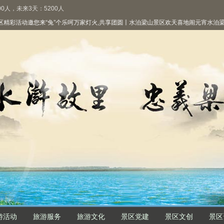
0人，未来3天：5200人
活动邀您来“兔”个乐呵
万家灯火,共享团圆丨水泊梁山景区欢天喜地闹元宵
水泊梁山风
游活动
旅游服务
旅游文化
景区党建
景区文创
景区