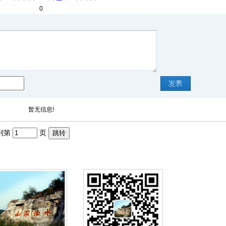
0
暂无信息!
转到第
页