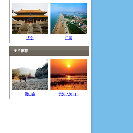
济宁
日照
图片推荐
梁山寨
黄河入海口...