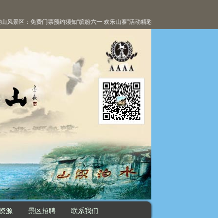
景区：免费门票预约须知
“缤纷六一 欢乐山寨”活动精彩纷呈
水泊梁山风景区：6月1日
资源
景区招聘
联系我们